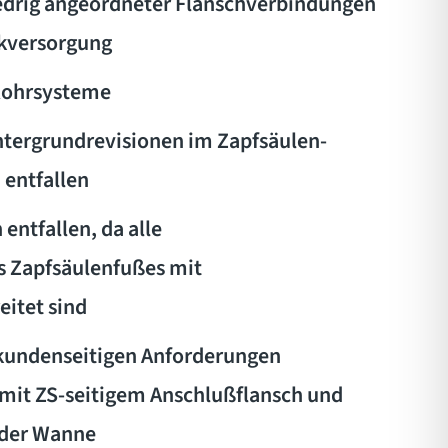
edrig angeordneter Flanschverbindungen
ckversorgung
 Rohrsysteme
tergrundrevisionen im Zapfsäulen-
entfallen
ntfallen, da alle
s Zapfsäulenfußes mit
itet sind
kundenseitigen Anforderungen
mit ZS-seitigem Anschlußflansch und
 der Wanne